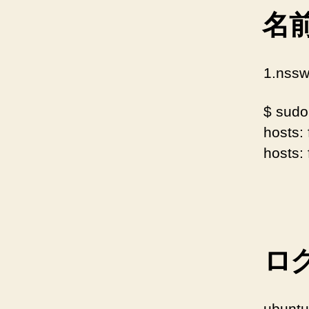
名
1.nss
$ sudo 
host
hosts:
ロ
ubun