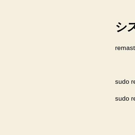
シ
rema
sudo r
sudo r