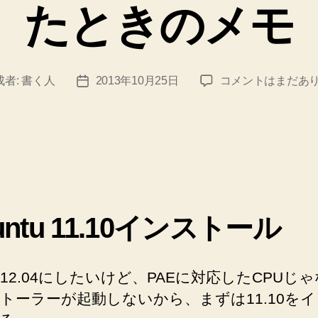
たときのメモ
古
成者:
書く人
2013年10月25日
コメントはまだあ
投
い
稿
PC
日
に
Ubuntu
を
イ
ン
ス
untu 11.10インストール
ト
ー
ル
ntu12.04にしたいけど、PAEに対応したCPUじ
し
トーラーが起動しないから、まずは11.10を
た