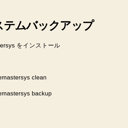
ステムバックアップ
stersys をインストール
emastersys clean
emastersys backup