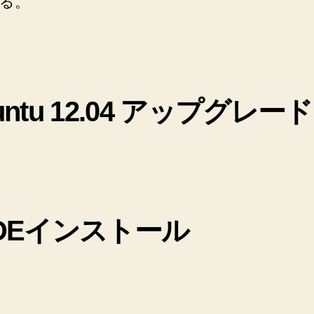
る。
と
き
の
メ
モ
へ
の
untu 12.04 アップグレード
XDEインストール