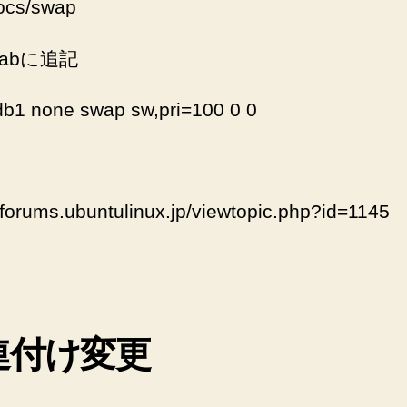
rocs/swap
fstabに追記
db1 none swap sw,pri=100 0 0
//forums.ubuntulinux.jp/viewtopic.php?id=1145
連付け変更