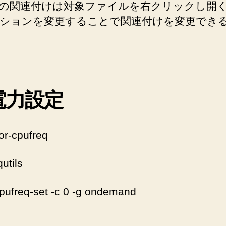
の関連付けは対象ファイルを右クリックし開
ションを変更することで関連付けを変更でき
電力設定
tor-cpufreq
utils
cpufreq-set -c 0 -g ondemand