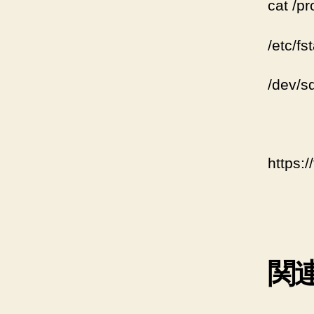
cat /p
/etc/
/dev/s
https:
関