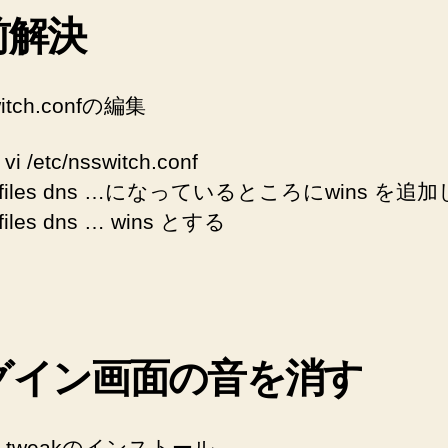
前解決
witch.confの編集
vi /etc/nsswitch.conf
s: files dns …になっているところにwins を追
 files dns … wins とする
グイン画面の音を消す
tu tweakのインストール