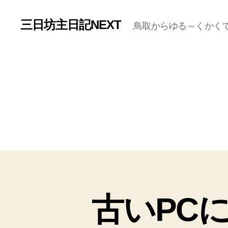
三日坊主日記NEXT
鳥取からゆる～くかく
古いPCに