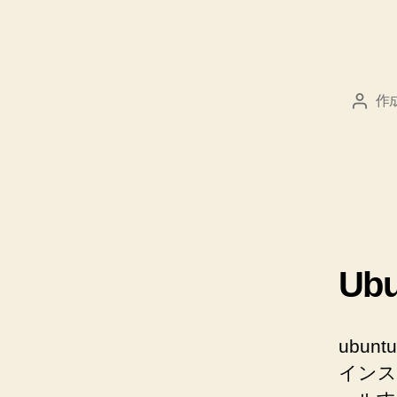
作
投
稿
者
Ub
ubu
インス