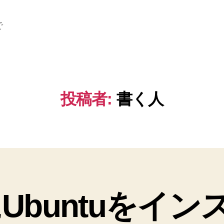
で
投稿者:
書く人
Ubuntuをイ