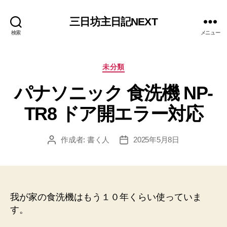
三日坊主日記NEXT
検索
メニュー
カ
未分類
テ
パナソニック 食洗機 NP-
ゴ
リ
TR8 ドア開エラー対応
ー
作成者:
書く人
2025年5月8日
投
投
稿
稿
者
日
我が家の食洗機はもう１０年くらい使っていま
す。