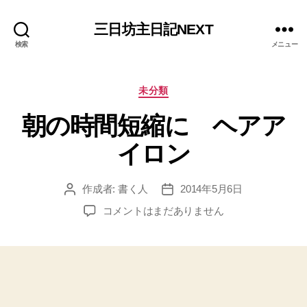
三日坊主日記NEXT
検索
メニュー
カ
未分類
テ
朝の時間短縮に ヘアア
ゴ
リ
イロン
ー
作成者:
書く人
2014年5月6日
投
投
稿
稿
朝
コメントはまだありません
者
日
の
時
間
短
縮
に