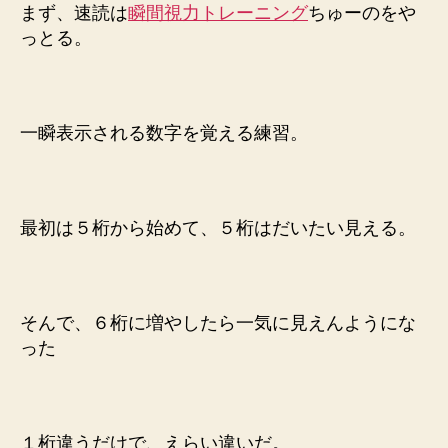
まず、速読は
瞬間視力トレーニング
ちゅーのをや
へ
っとる。
の
一瞬表示される数字を覚える練習。
最初は５桁から始めて、５桁はだいたい見える。
そんで、６桁に増やしたら一気に見えんようにな
った
１桁違うだけで、えらい違いだ。