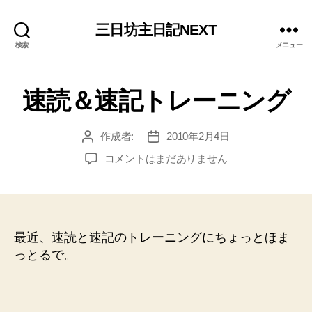
三日坊主日記NEXT
検索
メニュー
速読＆速記トレーニング
作成者:
2010年2月4日
投
投
稿
稿
速
コメントはまだありません
者
日
読
＆
速
記
ト
最近、速読と速記のトレーニングにちょっとほま
レ
っとるで。
ー
ニ
ン
グ