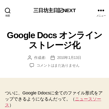
三日坊主日記NEXT
検索
メニュー
Google Docs オンライン
ストレージ化
作成者:
2010年1月13日
投
投
稿
稿
Google
コメントはまだありません
者
日
Docs
オ
ン
ラ
イ
ついに、Google Ddocsに全てのファイル形式をア
ン
ップできるようになるんだって。（
ニュースソー
ス
ス
）
ト