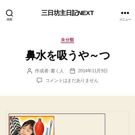
三日坊主日記NEXT
検索
メニュー
カ
未分類
テ
鼻水を吸うや～つ
ゴ
リ
ー
作成者:
書く人
2014年11月9日
投
投
稿
稿
鼻
コメントはまだありません
者
日
水
を
吸
う
や
～
つ
へ