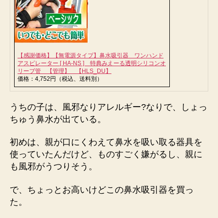
の
【感謝価格】【無電源タイプ】鼻水吸引器 ワンハンド
アスピレーター [ HA-NS ] 特典みえーる透明シリコンオ
リーブ管 【管理】 【HLS_DU】
価格：4,752円（税込、送料別）
うちの子は、風邪なりアレルギー?なりで、しょっ
ちゅう鼻水が出ている。
初めは、親が口にくわえて鼻水を吸い取る器具を
使っていたんだけど、ものすごく嫌がるし、親に
も風邪がうつりそう。
で、ちょっとお高いけどこの鼻水吸引器を買っ
た。