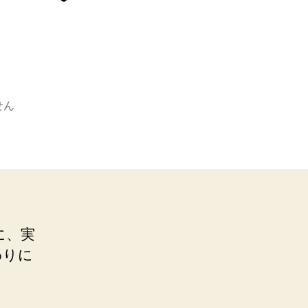
せん
に、実
わりに