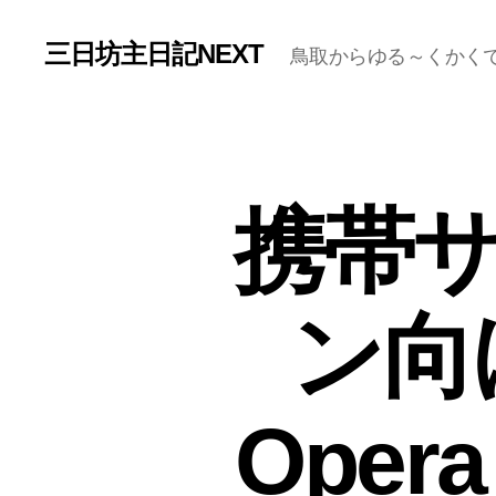
三日坊主日記NEXT
鳥取からゆる～くかく
携帯サ
ン向
Oper