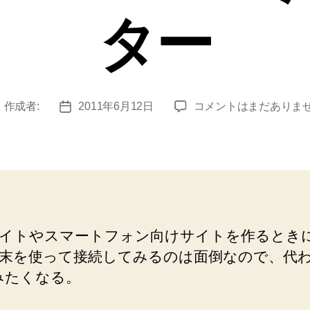
ター
携
作成者:
2011年6月12日
コメントはまだありま
投
投
帯
稿
稿
サ
者
日
イ
ト
ス
マ
ー
イトやスマートフォン向けサイトを作るとき
ト
末を使って接続してみるのは面倒なので、代
フ
ォ
みたくなる。
ン
向