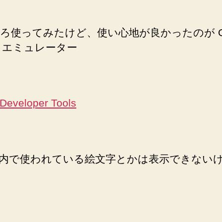
け
サ
ろ使ってみたけど、使い心地が良かったのが Op
イ
ト
le エミュレーター
の
制
作
に
Developer Tools
Opera
Mobile
エ
ミ
ュ
内で使われている絵文字とかは表示できない
レ
ー
タ
ー
へ