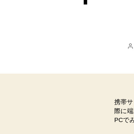
携帯サ
際に端
PCで