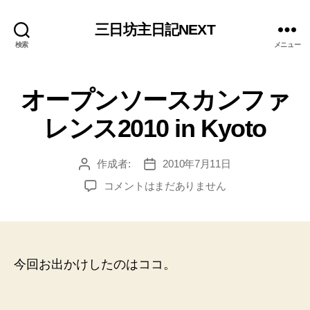
三日坊主日記NEXT
検索
メニュー
オープンソースカンファ
レンス2010 in Kyoto
作成者:
2010年7月11日
投
投
稿
稿
オ
コメントはまだありません
者
日
ー
プ
ン
ソ
ー
今回お出かけしたのはココ。
ス
カ
ン