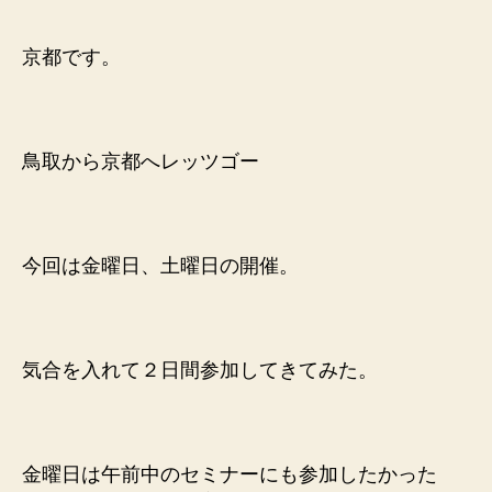
フ
ァ
京都です。
レ
ン
ス
2010
鳥取から京都へレッツゴー
in
Kyoto
へ
の
今回は金曜日、土曜日の開催。
気合を入れて２日間参加してきてみた。
金曜日は午前中のセミナーにも参加したかった