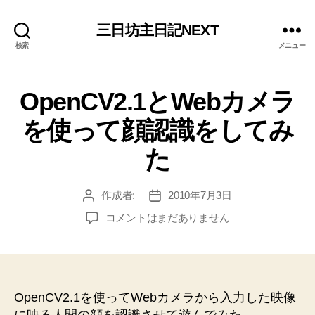
三日坊主日記NEXT
検索
メニュー
OpenCV2.1とWebカメラ
を使って顔認識をしてみ
た
作成者:
2010年7月3日
投
投
稿
稿
OpenCV2.1
コメントはまだありません
者
日
と
Web
カ
メ
ラ
OpenCV2.1を使ってWebカメラから入力した映像
を