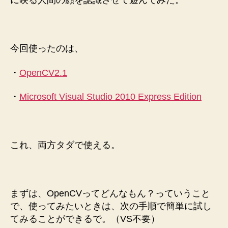
に映る人間の顔を認識させて遊んでみた。
使
っ
て
顔
今回使ったのは、
認
識
・
OpenCV2.1
を
し
・
Microsoft Visual Studio 2010 Express Edition
て
み
た
へ
の
これ、両方タダで使える。
まずは、OpenCVってどんなもん？っていうこと
で、使ってみたいときは、次の手順で簡単に試し
てみることができるで。（VS不要）