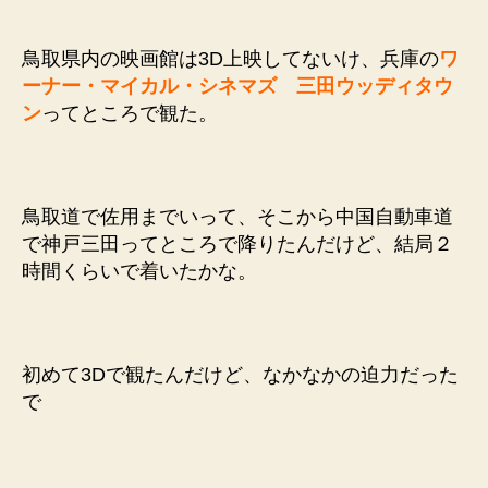
ン
ダ
鳥取県内の映画館は3D上映してないけ、兵庫の
ワ
ー
ーナー・マイカル・シネマズ
三田ウッディタウ
ラ
ン
ってところで観た。
ン
ド
を
観
て
鳥取道で佐用までいって、そこから中国自動車道
き
で神戸三田ってところで降りたんだけど、結局２
た
時間くらいで着いたかな。
で
へ
の
初めて3Dで観たんだけど、なかなかの迫力だった
で