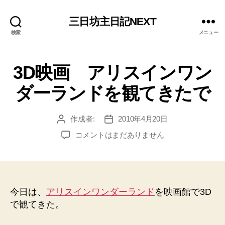
三日坊主日記NEXT
検索
メニュー
3D映画 アリスインワン
ダーランドを観てきたで
作成者:
2010年4月20日
投
投
稿
稿
3D
コメントはまだありません
者
日
映
画
ア
リ
ス
今日は、
アリスインワンダーランド
を映画館で3D
イ
で観てきた。
ン
ワ