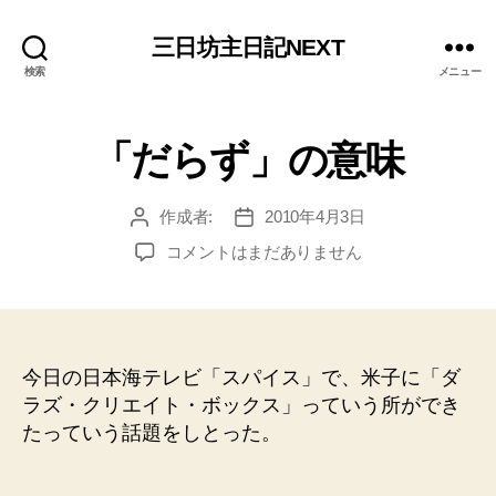
三日坊主日記NEXT
検索
メニュー
「だらず」の意味
作成者:
2010年4月3日
投
投
稿
稿
「だ
コメントはまだありません
者
日
ら
ず」
の
意
味
今日の日本海テレビ「スパイス」で、米子に「ダ
へ
ラズ・クリエイト・ボックス」っていう所ができ
の
たっていう話題をしとった。