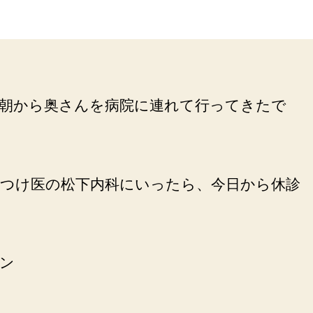
フ
日
ル
エ
ン
ザ
じ
朝から奥さんを病院に連れて行ってきたで
ゃ
な
か
っ
た
つけ医の松下内科にいったら、今日から休診
で
へ
の
ン