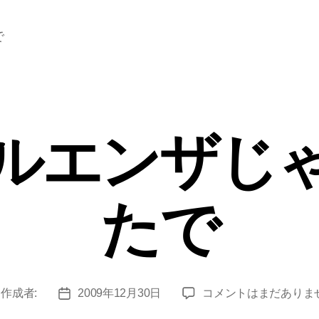
で
ルエンザじ
たで
イ
作成者:
2009年12月30日
コメントはまだありま
投
ン
稿