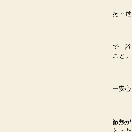
あ～危
で、診
こと。
一安心
微熱が
とった