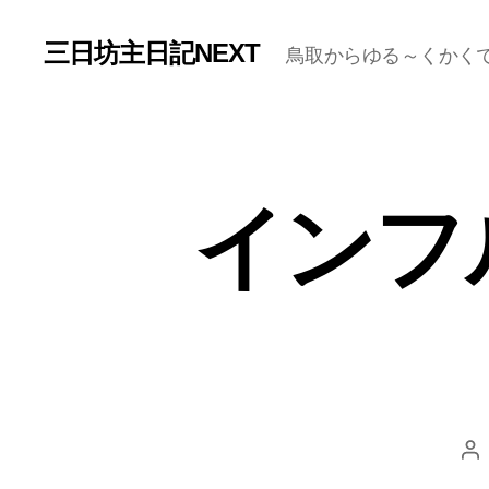
三日坊主日記NEXT
鳥取からゆる～くかく
インフ
投
稿