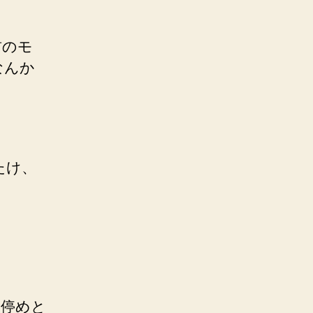
前のモ
なんか
たけ、
に停めと