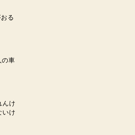
がおる
人の車
れんけ
ないけ