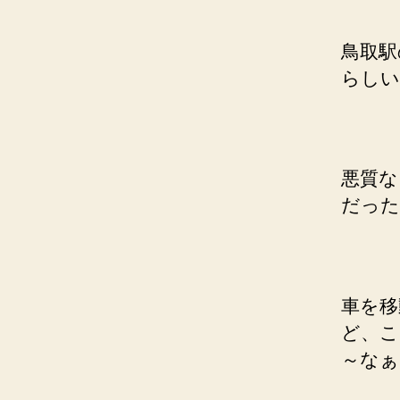
鳥取駅
らしい
悪質な
だった
車を移
ど、こ
～なぁ