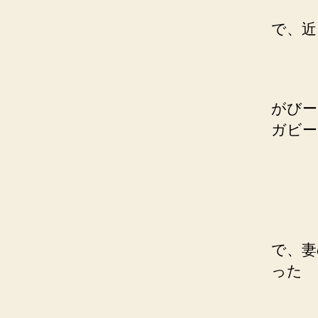
で、近
がびー
ガビー
で、妻
った