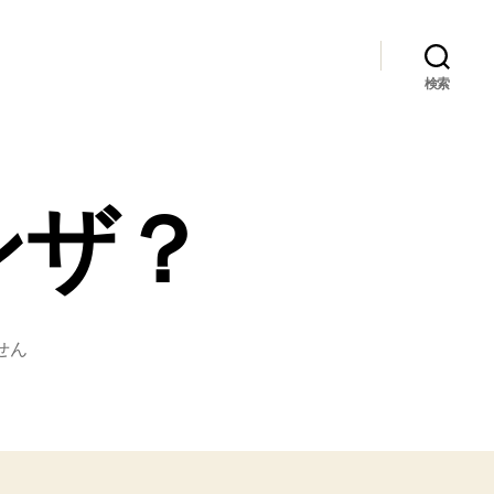
検索
ンザ？
せん