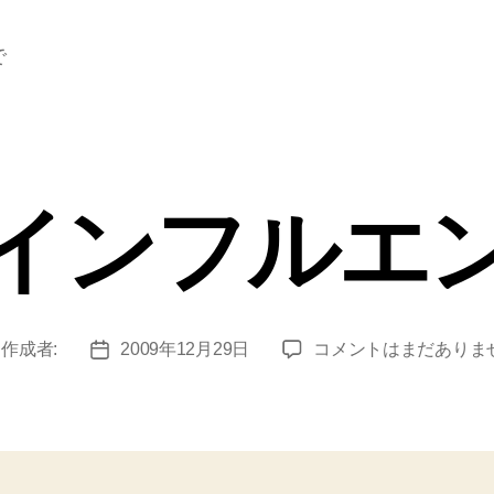
で
インフルエ
新
作成者:
2009年12月29日
コメントはまだありま
投
型
稿
イ
日
ン
フ
ル