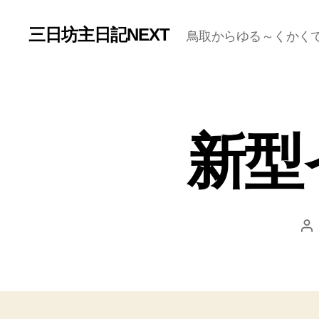
三日坊主日記NEXT
鳥取からゆる～くかく
新型
投
稿
者