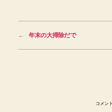
←
年末の大掃除だで
コメン