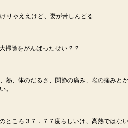
エ
ン
けりゃええけど、妻が苦しんどる
ザ？
へ
の
大掃除をがんばったせい？？
、熱、体のだるさ、関節の痛み、喉の痛みと
い。
のところ３７．７７度らしいけ、高熱ではな