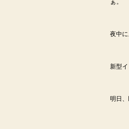
ぁ。
夜中に
新型イ
明日、