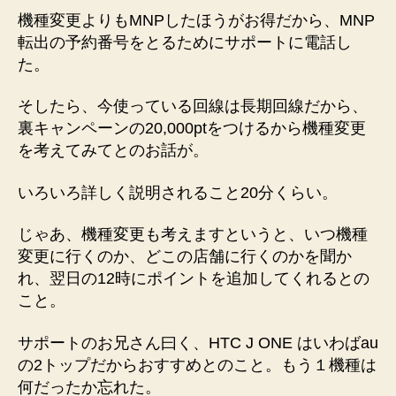
ー
機種変更よりもMNPしたほうがお得だから、MNP
ン
転出の予約番号をとるためにサポートに電話し
の
た。
20,000
ポ
そしたら、今使っている回線は長期回線だから、
イ
裏キャンペーンの20,000ptをつけるから機種変更
ン
を考えてみてとのお話が。
ト
あ
げ
いろいろ詳しく説明されること20分くらい。
る
よ
じゃあ、機種変更も考えますというと、いつ機種
→
変更に行くのか、どこの店舗に行くのかを聞か
や
れ、翌日の12時にポイントを追加してくれるとの
っ
こと。
ぱ
あ
サポートのお兄さん曰く、HTC J ONE はいわばau
～
げ
の2トップだからおすすめとのこと。もう１機種は
な
何だったか忘れた。