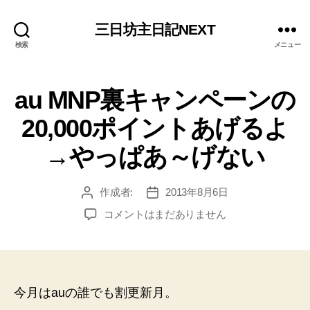
三日坊主日記NEXT
検索
メニュー
au MNP裏キャンペーンの
20,000ポイントあげるよ
→やっぱあ～げない
作成者:
2013年8月6日
投
投
稿
稿
au
コメントはまだありません
者
日
MNP
裏
キ
ャ
ン
今月はauの誰でも割更新月。
ペ