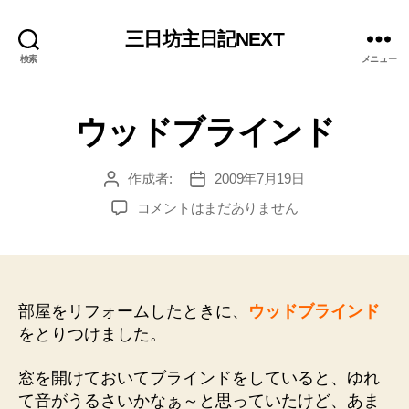
三日坊主日記NEXT
検索
メニュー
ウッドブラインド
作成者:
2009年7月19日
投
投
稿
稿
ウ
コメントはまだありません
者
日
ッ
ド
ブ
ラ
イ
部屋をリフォームしたときに、
ウッドブラインド
ン
をとりつけました。
ド
へ
窓を開けておいてブラインドをしていると、ゆれ
の
て音がうるさいかなぁ～と思っていたけど、あま