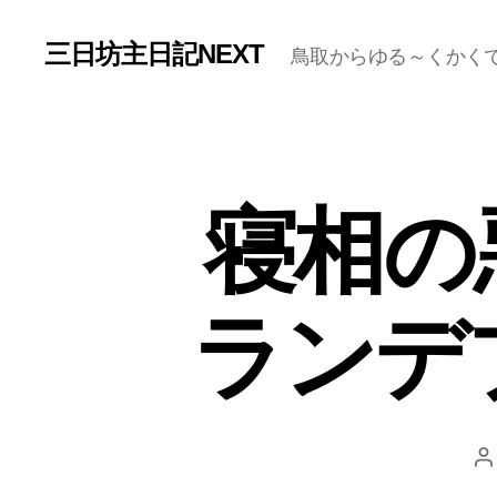
三日坊主日記NEXT
鳥取からゆる～くかく
寝相
ランデ