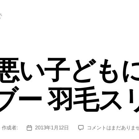
で
の悪い子ども
ブー 羽毛ス
寝
作成者:
2013年1月12日
コメントはまだありま
投
投
相
稿
稿