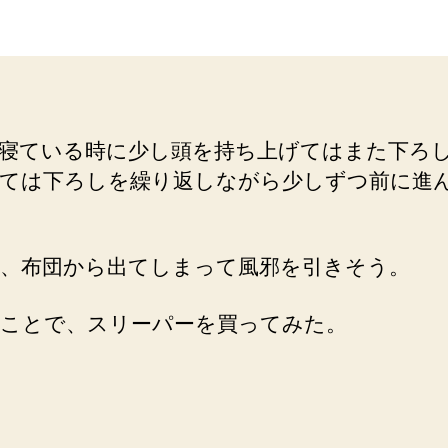
の
者
日
悪
い
子
ど
も
寝ている時に少し頭を持ち上げてはまた下ろ
に
ては下ろしを繰り返しながら少しずつ前に進
最
適
ラ
ン
、布団から出てしまって風邪を引きそう。
デ
ブ
ことで、スリーパーを買ってみた。
ー
羽
毛
ス
リ
ー