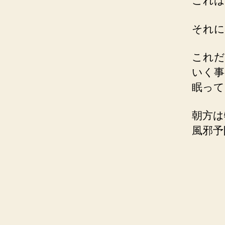
これは
それに
これだ
いく事
眠って
朝方は
風邪予