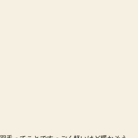
パ
ー
へ
の