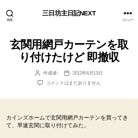
三日坊主日記NEXT
検索
メニュー
玄関用網戸カーテンを取
り付けたけど 即撤収
作成者:
2012年6月13日
投
投
稿
稿
玄
コメントはまだありません
者
日
関
用
網
戸
カ
カインズホームで玄関用網戸カーテンを買ってき
ー
て、早速玄関に取り付けてみた。
テ
ン