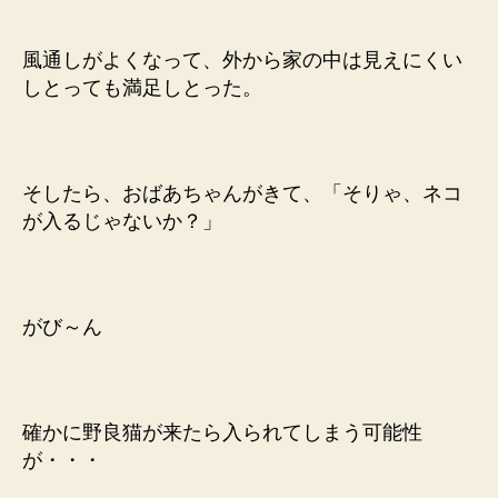
を
取
風通しがよくなって、外から家の中は見えにくい
り
しとっても満足しとった。
付
け
た
け
ど
そしたら、おばあちゃんがきて、「そりゃ、ネコ
即
が入るじゃないか？」
撤
収
へ
の
がび～ん
確かに野良猫が来たら入られてしまう可能性
が・・・