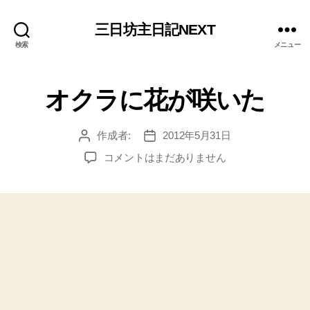
三日坊主日記NEXT
検索
メニュー
オクラに花が咲いた
作成者:
2012年5月31日
投
投
稿
稿
オ
コメントはまだありません
者
日
ク
ラ
に
花
が
咲
い
た
へ
の