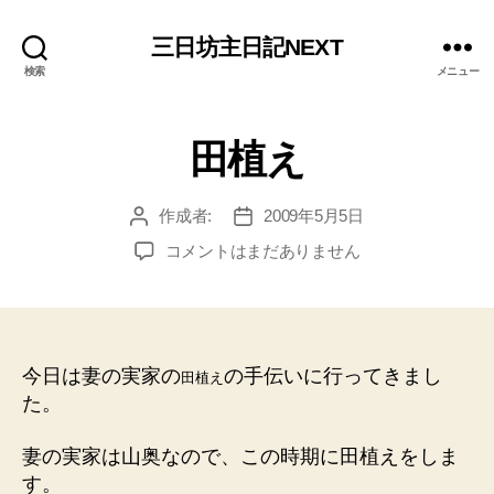
三日坊主日記NEXT
検索
メニュー
田植え
作成者:
2009年5月5日
投
投
稿
稿
田
コメントはまだありません
者
日
植
え
へ
の
今日は妻の実家の
の手伝いに行ってきまし
田植え
た。
妻の実家は山奥なので、この時期に田植えをしま
す。