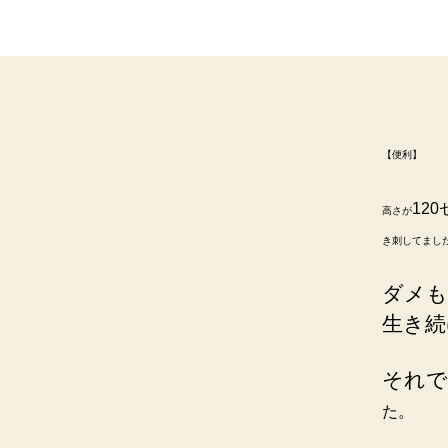
【便利】
12
高さが
き刺してまし
ダメも
生き続
それで
た。