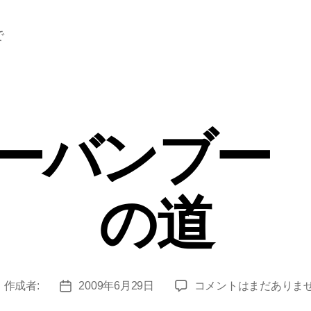
で
ーバンブー
の道
ラ
作成者:
2009年6月29日
コメントはまだありま
投
投
ッ
稿
稿