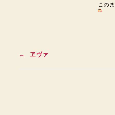
このま
←
ヱヴァ