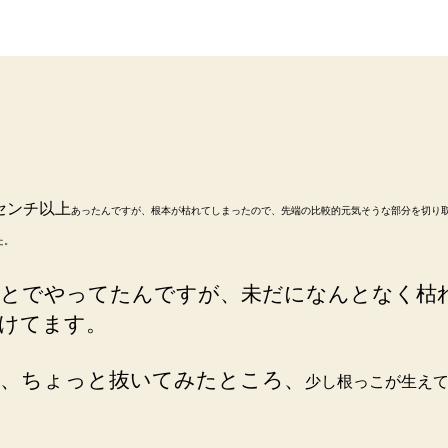
キ
者
日
ー
バ
ン
ブ
ー
復
活
へ
0センチ以上
あったんですが、根本が枯れてしまったので、先端の比較的元気そうな部分を切り
の
た。
道
へ
とでやってたんですが、未だになんとなく枯
の
けてます。
、ちょっと抜いてみたところ、
少し根っこが生え