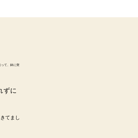
取って、鉢に突
れずに
てきてまし