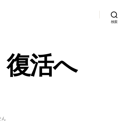
検索
 復活へ
せん