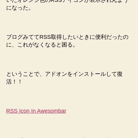
いたオレンジ色のRSSアイコンが表示されんよう
が
になった。
な
く
な
っ
ブログみててRSS取得したいときに便利だったの
た
に、これがなくなると困る。
か
ら
ア
ド
オ
ということで、アドオンをインストールして復
ン
活！！
で
復
活
へ
RSS Icon In Awesombar
の