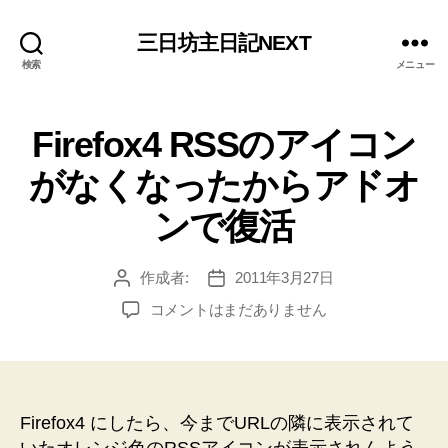
三日坊主日記NEXT
検索
メニュー
Firefox4 RSSのアイコン
がなくなったからアドオ
ンで復活
作成者:
2011年3月27日
投
投
稿
稿
Firefox4
コメントはまだありません
者
日
RSS
の
ア
イ
コ
Firefox4 にしたら、今までURLの隣に表示されて
ン