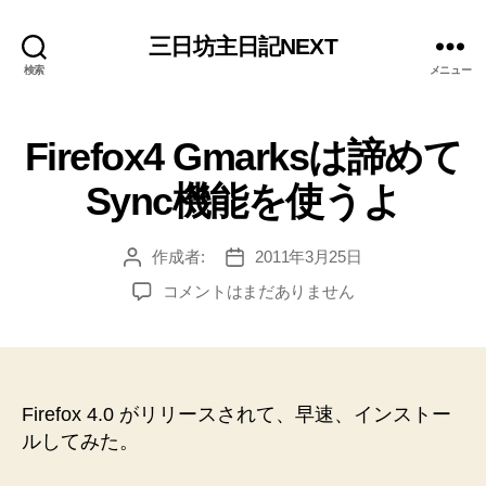
三日坊主日記NEXT
検索
メニュー
Firefox4 Gmarksは諦めて
Sync機能を使うよ
作成者:
2011年3月25日
投
投
稿
稿
Firefox4
コメントはまだありません
者
日
Gmarks
は
諦
め
て
Firefox 4.0 がリリースされて、早速、インストー
Sync
ルしてみた。
機
能