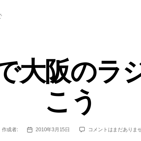
で
で大阪のラ
こう
ネ
作成者:
2010年3月15日
コメントはまだありま
投
投
ッ
稿
稿