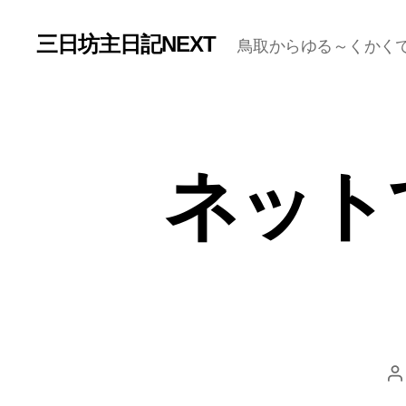
三日坊主日記NEXT
鳥取からゆる～くかく
ネット