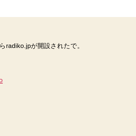
ト
者
日
で
大
阪
の
ラ
radiko.jpが開設されたで。
ジ
オ
を
聴
こ
う
へ
の