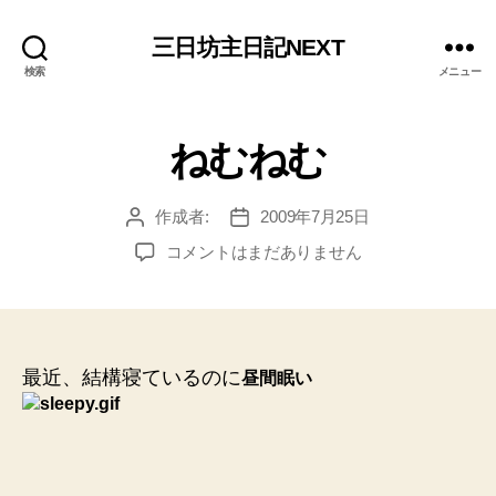
三日坊主日記NEXT
検索
メニュー
ねむねむ
作成者:
2009年7月25日
投
投
稿
稿
ね
コメントはまだありません
者
日
む
ね
む
へ
の
最近、結構寝ているのに
昼間眠い