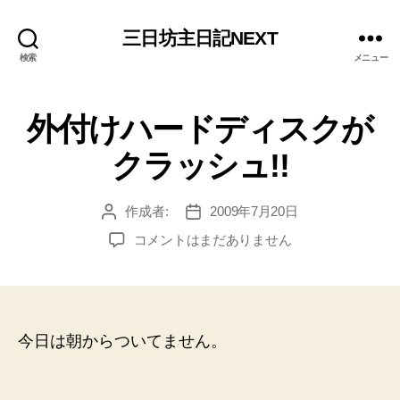
三日坊主日記NEXT
検索
メニュー
外付けハードディスクが
クラッシュ!!
作成者:
2009年7月20日
投
投
稿
稿
外
コメントはまだありません
者
日
付
け
ハ
ー
ド
今日は朝からついてません。
デ
ィ
ス