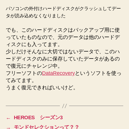
ク
パソコンの外付けハードディスクがクラッシュしてデー
が
タが読み込めなくなりました
ク
ラ
でも、このハードディスクはバックアップ用に使
ッ
っていたものなので、元のデータは他のハードデ
シ
ュ!!
ィスクにも入ってます。
へ
少しだけそんなに大切ではないデータで、このハ
の
ードディスクのみに保存していたデータがあるの
で復元にチャレンジ中。
フリーソフトの
DataRecovery
というソフトを使っ
てみてます。
うまく復元できればいいけど。
←
HEROES シーズン3
→
モンドセレクションって？？