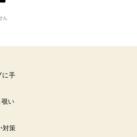
せん
ブに手
ら覗い
か対策