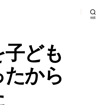
検索
を子ども
ったから
た