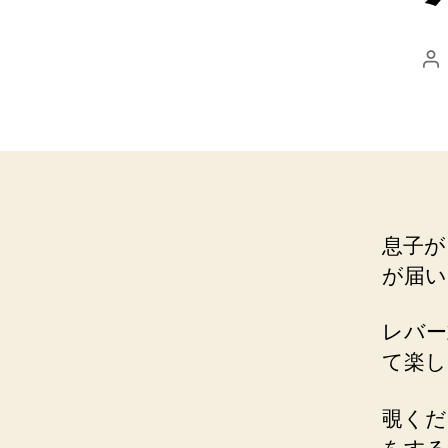
投
稿
者
息子が
が届い
レバー
て楽し
覗くだ