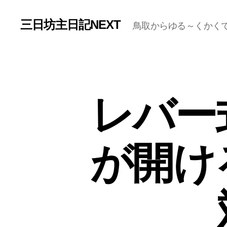
三日坊主日記NEXT
鳥取からゆる～くかく
レバー
が開け