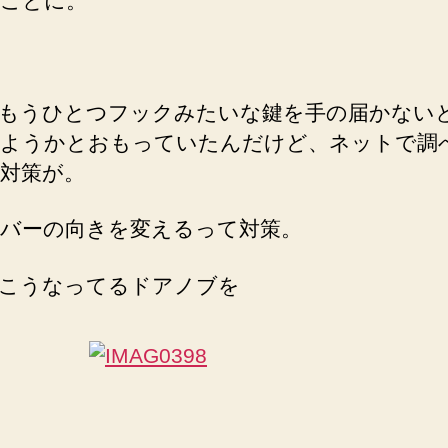
ことに。
う
に
な
っ
もうひとつフックみたいな鍵を手の届かない
た
か
ようかとおもっていたんだけど、ネットで調
ら
対策が。
対
策
バーの向きを変えるって対策。
し
て
み
こうなってるドアノブを
た
へ
の