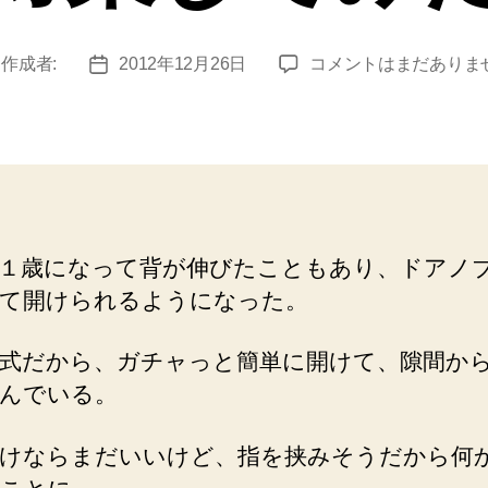
レ
作成者:
2012年12月26日
コメントはまだありま
投
バ
稿
ー
日
式
ド
ア
ノ
ブ
１歳になって背が伸びたこともあり、ドアノ
を
て開けられるようになった。
子
ど
も
式だから、ガチャっと簡単に開けて、隙間か
が
んでいる。
開
け
けならまだいいけど、指を挟みそうだから何
る
よ