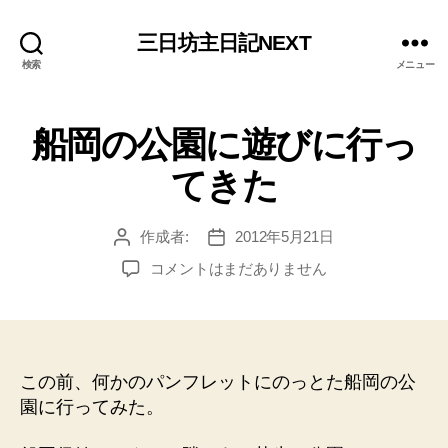
三日坊主日記NEXT
検索
メニュー
船岡の公園に遊びに行っ
てきた
作成者:
2012年5月21日
投
投
稿
稿
船
コメントはまだありません
者
日
岡
の
公
園
に
この前、何かのパンフレットにのっとた船岡の公
遊
園に行ってみた。
び
に