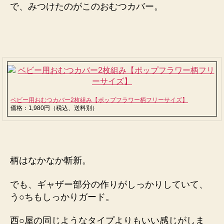
で、みつけたのがこのおむつカバー。 
へ
の
ベビー用おむつカバー2枚組み【ポップフラワー柄フリーサイズ】
価格：1,980円（税込、送料別）
柄はなかなか斬新。
でも、ギャザー部分の作りがしっかりしていて、
う○ちもしっかりガード。
西○屋の同じようなタイプよりもいい感じがしま