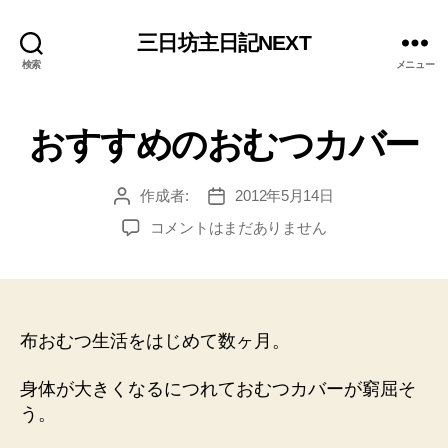
三日坊主日記NEXT
検索
メニュー
おすすめのおむつカバー
作成者:
2012年5月14日
投
投
稿
稿
お
コメントはまだありません
者
日
す
す
め
の
お
布おむつ生活をはじめて数ヶ月。
む
つ
身体が大きくなるにつれておむつカバーが窮屈そ
カ
う。
バ
ー