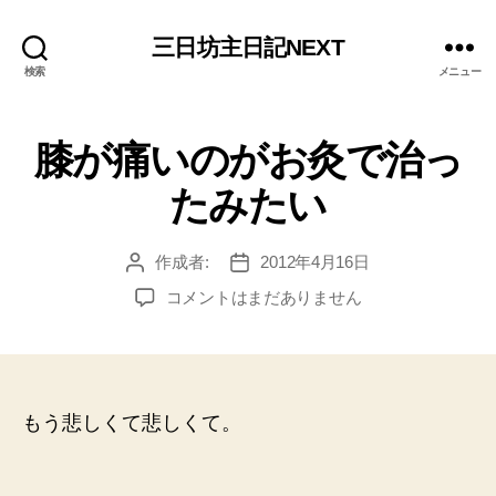
三日坊主日記NEXT
検索
メニュー
膝が痛いのがお灸で治っ
たみたい
作成者:
2012年4月16日
投
投
稿
稿
膝
コメントはまだありません
者
日
が
痛
い
の
が
もう悲しくて悲しくて。
お
灸
で