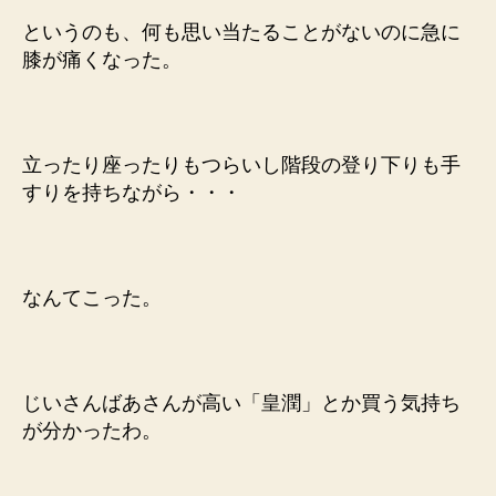
治
というのも、何も思い当たることがないのに急に
っ
膝が痛くなった。
た
み
た
い
立ったり座ったりもつらいし階段の登り下りも手
へ
の
すりを持ちながら・・・
なんてこった。
じいさんばあさんが高い「皇潤」とか買う気持ち
が分かったわ。