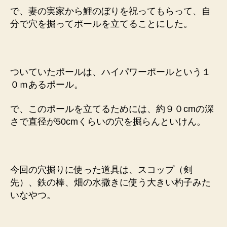
て
で、妻の実家から鯉のぼりを祝ってもらって、自
た
分で穴を掘ってポールを立てることにした。
で
へ
の
ついていたポールは、ハイパワーポールという１
０ｍあるポール。
で、このポールを立てるためには、約９０cmの深
さで直径が50cmくらいの穴を掘らんといけん。
今回の穴掘りに使った道具は、スコップ（剣
先）、鉄の棒、畑の水撒きに使う大きい杓子みた
いなやつ。