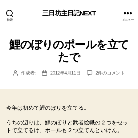
三日坊主日記NEXT
検索
メニュー
鯉のぼりのポールを立て
たで
鯉
作成者:
2012年4月11日
2件のコメント
投
投
の
稿
稿
ぼ
者
日
り
の
ポ
今年は初めて鯉のぼりを立てる。
ー
ル
うちの辺りは、鯉のぼりと武者絵幟の２つをセッ
を
トで立てるけ、ポールも２つ立てんといけん。
立