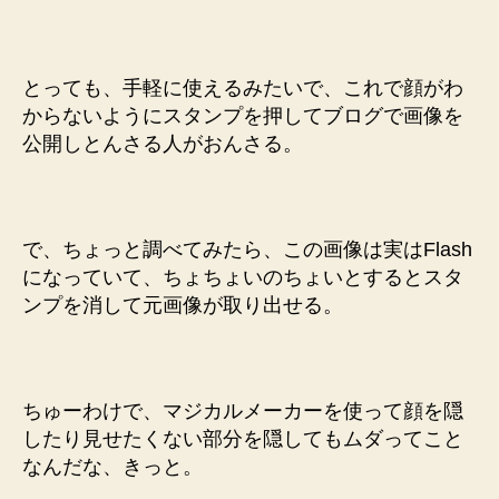
ち
ょ
っ
とっても、手軽に使えるみたいで、これで顔がわ
と
からないようにスタンプを押してブログで画像を
危
公開しとんさる人がおんさる。
険
ら
し
い
へ
で、ちょっと調べてみたら、この画像は実はFlash
の
になっていて、ちょちょいのちょいとするとスタ
ンプを消して元画像が取り出せる。
ちゅーわけで、マジカルメーカーを使って顔を隠
したり見せたくない部分を隠してもムダってこと
なんだな、きっと。