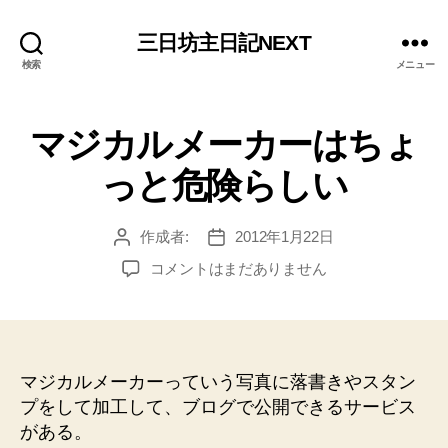
三日坊主日記NEXT
検索
メニュー
マジカルメーカーはちょ
っと危険らしい
作成者:
2012年1月22日
投
投
稿
稿
マ
コメントはまだありません
者
日
ジ
カ
ル
メ
ー
マジカルメーカーっていう写真に落書きやスタン
カ
プをして加工して、ブログで公開できるサービス
ー
がある。
は