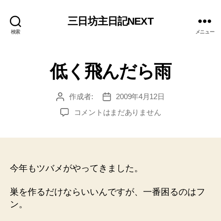
三日坊主日記NEXT
検索
メニュー
低く飛んだら雨
作成者:
2009年4月12日
投
投
稿
稿
低
コメントはまだありません
者
日
く
飛
ん
だ
ら
今年もツバメがやってきました。
雨
へ
巣を作るだけならいいんですが、一番困るのはフ
の
ン。