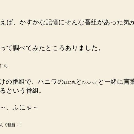
えば、かすかな記憶にそんな番組があった気
って調べてみたところありました。
に丸
けの番組で、ハニワの
と
と一緒に言
はに丸
ひんべえ
るという番組。
～、ふにゃ～
んて斬新！！