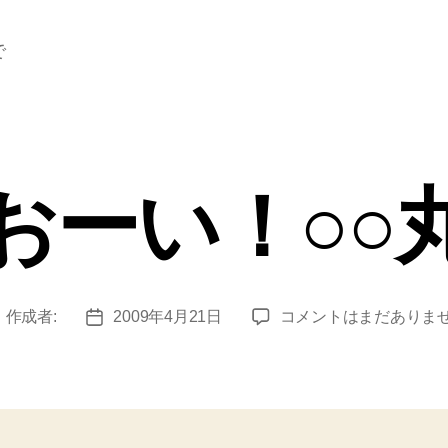
で
おーい！○○
お
作成者:
2009年4月21日
コメントはまだありま
投
投
ー
稿
稿
い！
者
日
○○
丸
へ