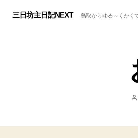
三日坊主日記NEXT
鳥取からゆる～くかく