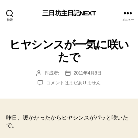
三日坊主日記NEXT
検索
メニュー
ヒヤシンスが一気に咲い
たで
作成者:
2011年4月8日
投
投
稿
稿
ヒ
コメントはまだありません
者
日
ヤ
シ
ン
ス
が
昨日、暖かかったからヒヤシンスがパッと咲いた
一
で。
気
に