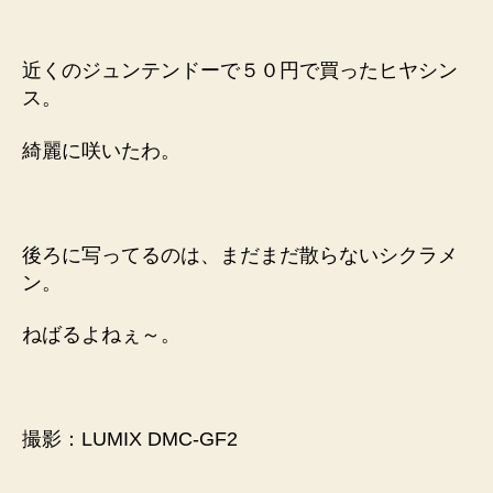
咲
い
た
近くのジュンテンドーで５０円で買ったヒヤシン
で
ス。
へ
の
綺麗に咲いたわ。
後ろに写ってるのは、まだまだ散らないシクラメ
ン。
ねばるよねぇ～。
撮影：LUMIX DMC-GF2