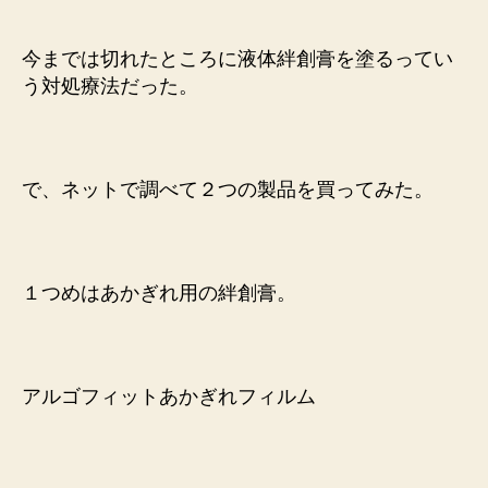
の
ク
今までは切れたところに液体絆創膏を塗るってい
リ
う対処療法だった。
ー
ム
と
絆
創
で、ネットで調べて２つの製品を買ってみた。
膏
へ
の
１つめはあかぎれ用の絆創膏。
アルゴフィットあかぎれフィルム