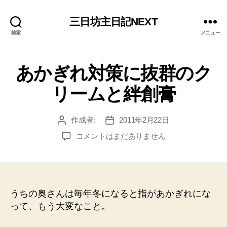
三日坊主日記NEXT
検索
メニュー
あかぎれ対策に抜群のク
リームと絆創膏
作成者:
2011年2月22日
投
投
稿
稿
あ
コメントはまだありません
者
日
か
ぎ
れ
対
策
うちの奥さんは毎年冬になると指があかぎれにな
に
って、もう大変なこと。
抜
群