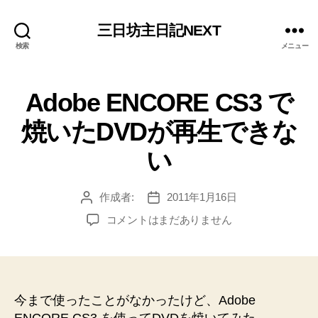
三日坊主日記NEXT
検索
メニュー
Adobe ENCORE CS3 で
焼いたDVDが再生できな
い
作成者:
2011年1月16日
投
投
稿
稿
Adobe
コメントはまだありません
者
日
ENCORE
CS3
で
焼
い
今まで使ったことがなかったけど、Adobe
た