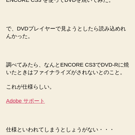
ENCORE CS3 を使ってDVDを焼いてみた。
DVD
が
再
生
で、DVDプレイヤーで見ようとしたら読み込めれ
で
んかった。
き
な
い
へ
の
調べてみたら、なんとENCORE CS3でDVD-Rに焼
いたときはファイナライズがされないとのこと。
これが仕様らしい。
Adobe サポート
仕様といわれてしまうとしょうがない・・・