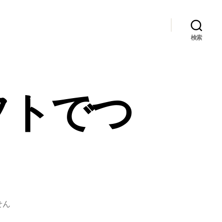
検索
フトでつ
せん