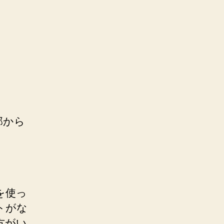
部から
を使っ
トがな
方がい