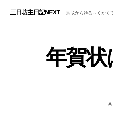
三日坊主日記NEXT
鳥取からゆる～くかく
年賀状