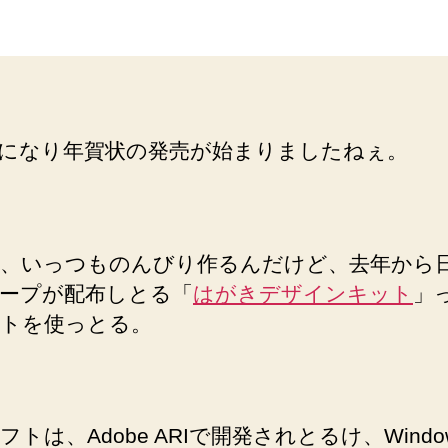
状
者
日
は
フ
リ
ー
ソ
になり年賀状の発売が始まりましたねぇ。
フ
ト
で
つ
く
、いっつものんびり作るんだけど、去年から
る
ープが配布しとる「
はがきデザインキット
」
へ
トを使っとる。
の
フトは、Adobe ARIで開発されとるけ、Windo