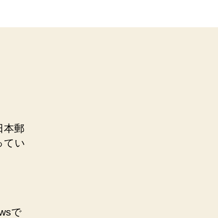
日本郵
ってい
wsで