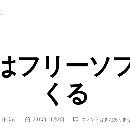
で
はフリーソ
くる
年
作成者:
2010年11月2日
コメントはまだありま
投
投
賀
稿
稿