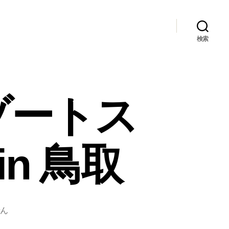
検索
ゾートス
n 鳥取
せん