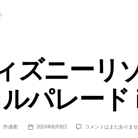
で
ィズニーリ
ルパレード i
東
作成者:
2010年8月8日
コメントはまだありま
投
投
京
稿
稿