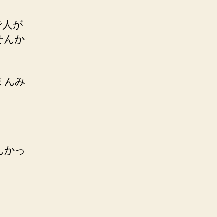
で人が
せんか
まんみ
んかっ