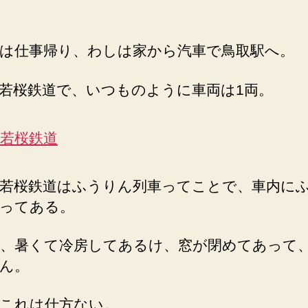
鳥
取
へ
は仕事帰り、わしは家から汽車で鳥取駅へ。
の
若桜鉄道で、いつものように車両は1両。
若桜鉄道はふうりん列車ってことで、車内に
ってある。
、暑くて冷房してあるけ、窓が閉めてあって
ん。
これは仕方ない。