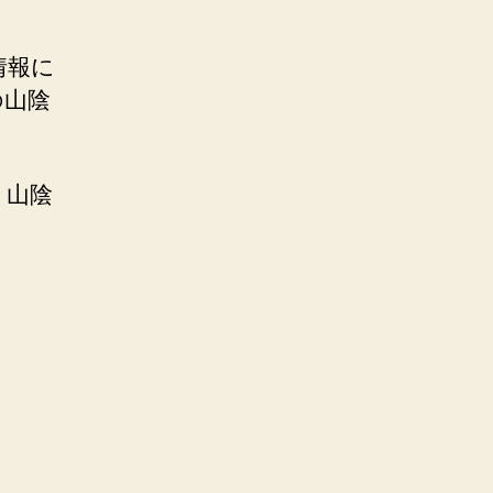
情報に
の山陰
、山陰
。