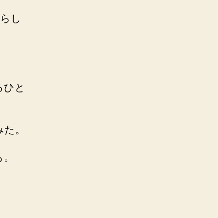
たらし
るひと
みた。
も。