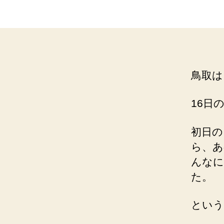
鳥取は
16日
初日の
ら、あ
んなに
た。
という