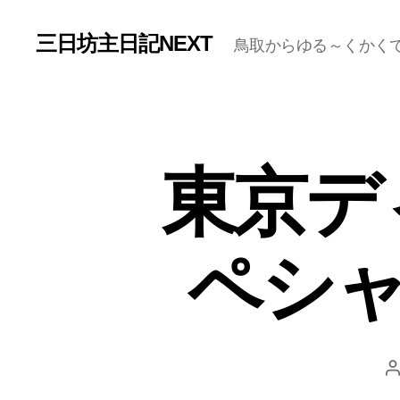
三日坊主日記NEXT
鳥取からゆる～くかく
東京デ
ペシャ