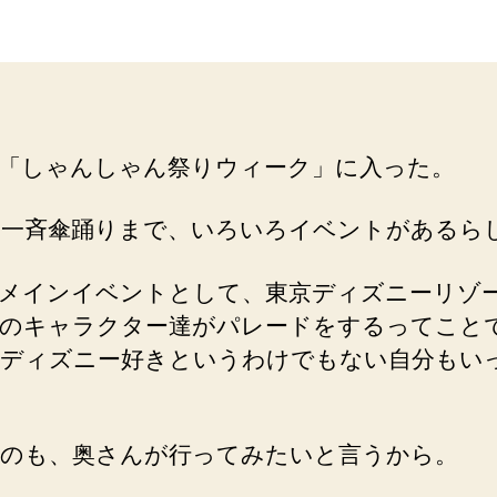
デ
者
日
ィ
ズ
ニ
ー
リ
「しゃんしゃん祭りウィーク」に入った。
ゾ
ー
ト
の一斉傘踊りまで、いろいろイベントがあるら
ス
ペ
メインイベントとして、東京ディズニーリゾ
シ
のキャラクター達がパレードをするってこと
ャ
ディズニー好きというわけでもない自分もい
ル
パ
レ
ー
のも、奥さんが行ってみたいと言うから。
ド
in