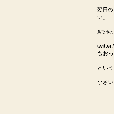
翌日の
い。
鳥取市の
twi
もおっ
という
小さい