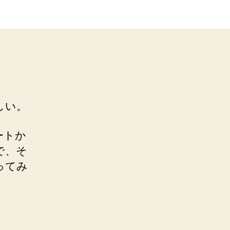
しい。
ートか
で、そ
ってみ