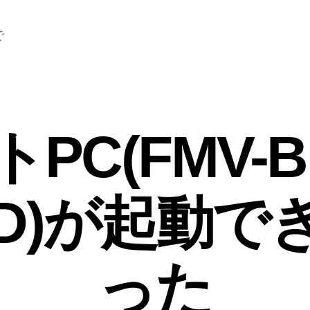
で
PC(FMV-B
45D)が起動
った