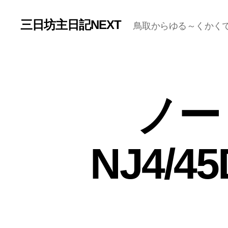
三日坊主日記NEXT
鳥取からゆる～くかく
ノート
NJ4/