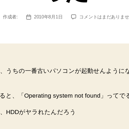
ノ
作成者:
2010年8月1日
コメントはまだありま
投
投
ー
稿
稿
ト
者
日
PC(FMV-
BIBLO
NJ4/45D)
が
起
、うちの一番古いパソコンが起動せんように
動
で
き
な
と、「Operating system not found」って
く
な
、HDDがヤラれたんだろう
っ
た
へ